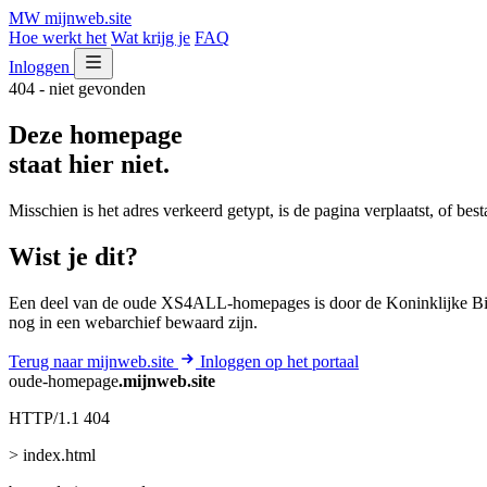
MW
mijnweb
.site
Hoe werkt het
Wat krijg je
FAQ
Inloggen
404 - niet gevonden
Deze homepage
staat hier niet.
Misschien is het adres verkeerd getypt, is de pagina verplaatst, of be
Wist je dit?
Een deel van de oude XS4ALL-homepages is door de Koninklijke Bib
nog in een webarchief bewaard zijn.
Terug naar mijnweb.site
Inloggen op het portaal
oude-homepage
.mijnweb.site
HTTP/1.1 404
> index.html